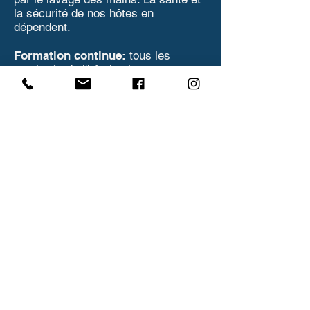
la sécurité de nos hôtes en
dépendent.
Formation continue:
tous les
employés de l'hôtel suivent une
formation de sensibilisation
à COVID-19.
Chambres de l'hôtel
: L'hôtel utilise
des procédures de nettoyage et de
désinfection pour nettoyer les
chambres après le départ de chaque
client et avant l'arrivée du client
suivant. Les produits de nettoyage se
sont avérés efficaces sur le virus
COVID-19, une attention particulière
étant accordée aux objets
régulièrement touchés.
Zones publiques:
L'hôtel a
augmenté la fréquence de nettoyage
et de désinfection dans les zones